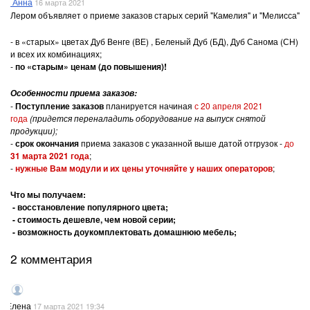
Анна
16 марта 2021
Лером объявляет о приеме заказов старых серий "Камелия" и "Мелисса"
- в «старых» цветах Дуб Венге (ВЕ) , Беленый Дуб (БД), Дуб Санома (СН)
и всех их комбинациях;
-
по «старым» ценам (до повышения)
!
Особенности приема заказов:
-
Поступление заказов
планируется начиная
с 20 апреля 2021
года
(придется переналадить оборудование на выпуск снятой
продукции);
-
срок окончания
приема заказов с указанной выше датой отгрузок -
до
31 марта 2021 года
;
-
нужные Вам модули и их цены уточняйте у наших операторов
;
Что мы получаем:
- восстановление популярного цвета;
- стоимость дешевле, чем новой серии;
- возможность доукомплектовать домашнюю мебель;
2 комментария
Елена
17 марта 2021 19:34