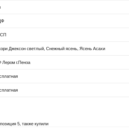
м
ДФ
ДСП
кори Джексон светлый, Снежный ясень, Ясень Асахи
 Лером г.Пенза
сплатная
сплатная
позиция 5, также купили