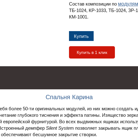
Состав композиции по
модуля
ТБ-1024, КР-1033, ТБ-1024, ЗР-1
КМ-1001.
Купить в 1 клик
Спальня Карина
ебя более 50-ти оригинальных модулей, из них можно создать 
четание глубокого тиснения и эффекта патины. Изящество зерк
й европейской фурнитурой. Во всех выдвижных ящиках испол
 Встроенный демпфер
Silent Syste
m позволяет закрывать ящик пл
обеспечивают бесшумное закрытие створки.