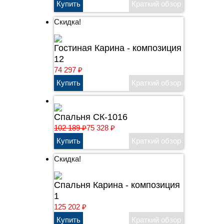
Скидка!
Гостиная Карина - композиция
12
74 297
₽
Спальня СК-1016
102 189
₽
75 328
₽
Скидка!
Cпальня Карина - композиция
1
125 202
₽