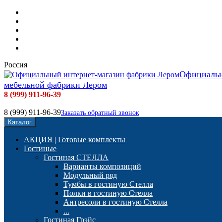
Мебель фабрики Лером
Доставка и сборка
Оплата
Контакты
Отзывы наших покупателей
Россия
Официальн
мебельной фабрики Лером
8 (999) 911-96-39
8 (999) 911-96-39
Заказать обратный звонок
Каталог
АКЦИЯ | Готовые комплекты
Гостиные
Гостиная СТЕЛЛА
Варианты композиций
Модульный ряд
Тумбы в гостиную Стелла
Полки в гостиную Стелла
Антресоли в гостиную Стелла
...
Гостиная Грэйс