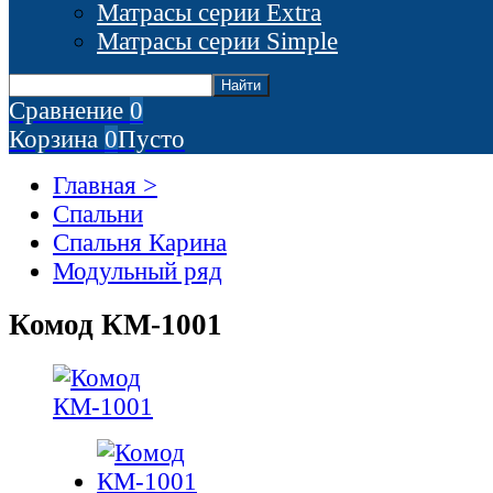
Матрасы серии Extra
Матрасы серии Simple
Сравнение
0
Корзина
0
Пусто
Главная >
Спальни
Спальня Карина
Модульный ряд
Комод КМ-1001