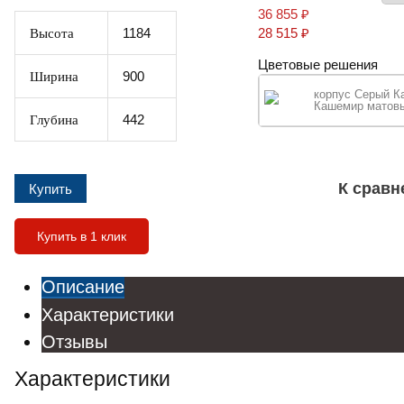
36 855
₽
Высота
1184
28 515
₽
Цветовые решения
Ширина
900
корпус Серый К
Кашемир матов
Глубина
442
К срав
Купить в 1 клик
Описание
Характеристики
Отзывы
Характеристики