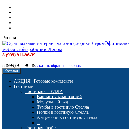
Мебель фабрики Лером
Доставка и сборка
Оплата
Контакты
Отзывы наших покупателей
Россия
Официальн
мебельной фабрики Лером
8 (999) 911-96-39
8 (999) 911-96-39
Заказать обратный звонок
Каталог
АКЦИЯ | Готовые комплекты
Гостиные
Гостиная СТЕЛЛА
Варианты композиций
Модульный ряд
Тумбы в гостиную Стелла
Полки в гостиную Стелла
Антресоли в гостиную Стелла
...
Гостиная Грэйс