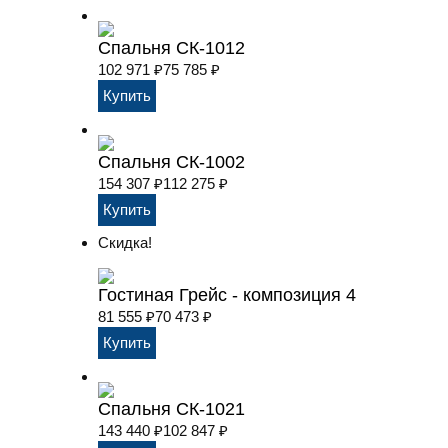
Спальня СК-1012
102 971
₽
75 785
₽
Спальня СК-1002
154 307
₽
112 275
₽
Скидка!
Гостиная Грейс - композиция 4
81 555
₽
70 473
₽
Спальня СК-1021
143 440
₽
102 847
₽