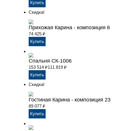
Скидка!
Прихожая Карина - композиция 6
74 425
₽
Спальня СК-1006
153 514
₽
111 819
₽
Скидка!
Гостиная Карина - композиция 23
89 077
₽