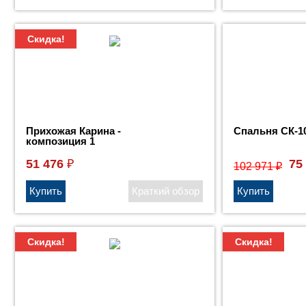
Скидка!
Прихожая Карина -
Спальня СК-1
композиция 1
51 476
75
₽
102 971
₽
Скидка!
Скидка!