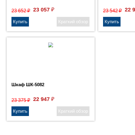
23 057
22 
₽
23 652
23 542
₽
₽
Шкаф ШК-5082
22 947
₽
23 375
₽