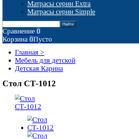
Матрасы серии Extra
Матрасы серии Simple
Сравнение
0
Корзина
0
Пусто
Главная >
Мебель для детской
Детская Карина
Стол СТ-1012