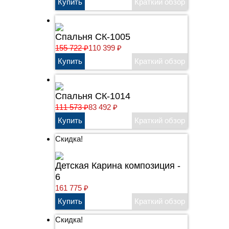
Спальня СК-1005
155 722
₽
110 399
₽
Спальня СК-1014
111 573
₽
83 492
₽
Скидка!
Детская Карина композиция -
6
161 775
₽
Скидка!