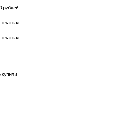
0 рублей
сплатная
сплатная
 купили