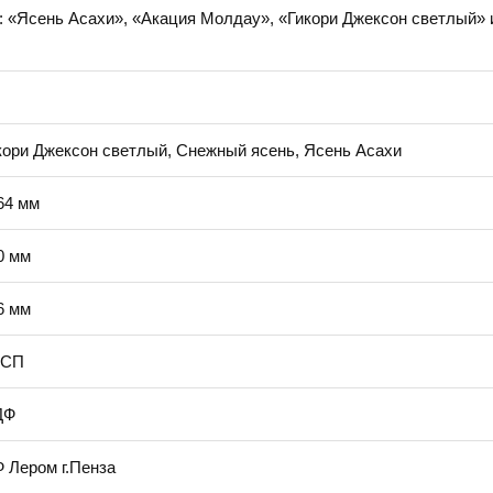
:
«Ясень Асахи», «Акация Молдау», «Гикори Джексон светлый»
кори Джексон светлый, Снежный ясень, Ясень Асахи
64 мм
0 мм
6 мм
ДСП
ДФ
 Лером г.Пенза