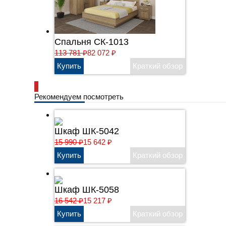
Спальня СК-1013
113 781
₽
82 072
₽
Рекомендуем посмотреть
Шкаф ШК-5042
15 990
₽
15 642
₽
Шкаф ШК-5058
16 542
₽
15 217
₽