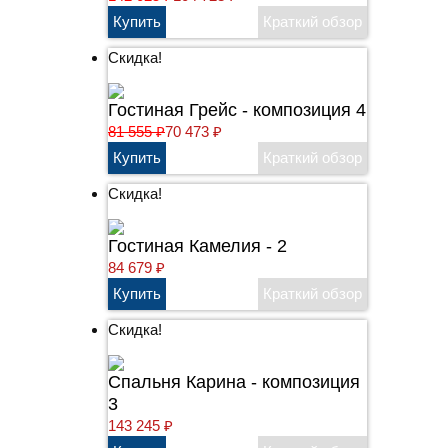
Скидка!
Гостиная Грейс - композиция 4
81 555
₽
70 473
₽
Скидка!
Гостиная Камелия - 2
84 679
₽
Скидка!
Cпальня Карина - композиция
3
143 245
₽