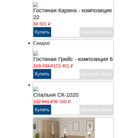
Гостиная Карина - композиция
22
68 601
₽
Скидка!
Гостиная Грейс - композиция 6
119 733
₽
103 401
₽
Спальня СК-1020
132 641
₽
96 560
₽