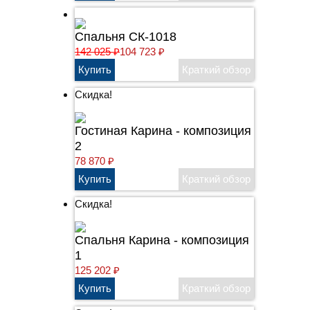
Спальня СК-1018
142 025
₽
104 723
₽
Скидка!
Гостиная Карина - композиция
2
78 870
₽
Скидка!
Cпальня Карина - композиция
1
125 202
₽