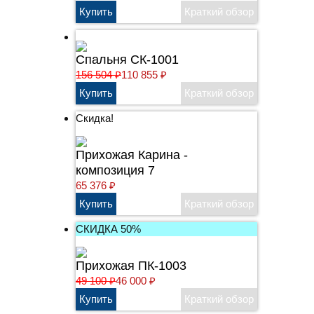
Спальня СК-1001
156 504
₽
110 855
₽
Скидка!
Прихожая Карина -
композиция 7
65 376
₽
СКИДКА 50%
Прихожая ПК-1003
49 100
₽
46 000
₽