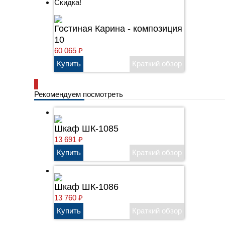
Скидка!
Гостиная Карина - композиция
10
60 065
₽
Рекомендуем посмотреть
Шкаф ШК-1085
13 691
₽
Шкаф ШК-1086
13 760
₽